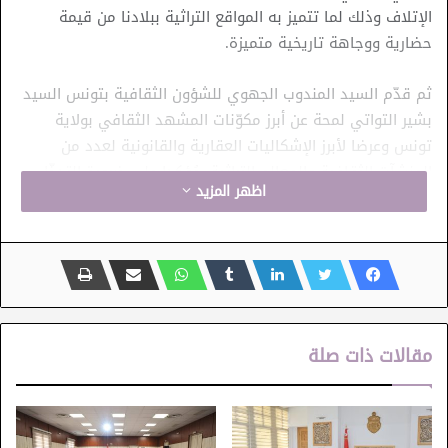
الإتلاف وذلك لما تتميز به المواقع التراثية ببلادنا من قيمة
حضارية ووجاهة تاريخية متميزة.
ثم قدّم السيد المندوب الجهوي للشؤون الثقافية بتونس السيد
بشير التواتي لمحة عن أبرز مكوّنات المشهد الثقافي بولاية
تونس وعرضا لأبرز الإشكاليات العقارية والقانونية لعدد من
المنشآت الثقافية والمعالم التراثية، مُؤكدا على ضرورة التدخّل
اظهر المزيد
العاجل لإنقاذ عدد منها، وبشكل خاص النادي الثّقافي الطاهر
الحداد الذي يشكو تدهور الحالة الإنشائية، إلى جانب كل من دار
الجمعيات الثقافية العاشورية ودار الثقافة السليمانية وهي مبان
تراثية تحتاج للترميم والصيانة وإعادة التهيئة.
وبعد التباحث بين مختلف ممثلي المصالح المختصة بالتراث وإدارة
مقالات ذات صلة
البناءات وادارة الشؤون القانونية تم اقتراح تكليف المعهد
الوطني للتراث وبالتنسيق مع إدارة البناءات والشؤون العقارية
بتقديم دراسة حول أبرز الإشكاليات المطروحة في الوقت الراهن
وتقييم المخاطر والاشتغال على خطة عمل لإنقاذ هذه المعالم