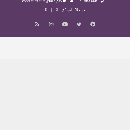
: contact.culture@mac.gov.tn
: 71.563.006
خريطة الموقع
إتصل بنا
فيسبوك
تويتر
يوتيوب
انستقرام
ملخص
الموقع
RSS