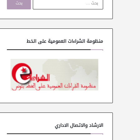
ل
ب
ح
ث
ع
ن
منظومة الشراءات العمومية على الخط
:
الارشاد والاتصال الاداري