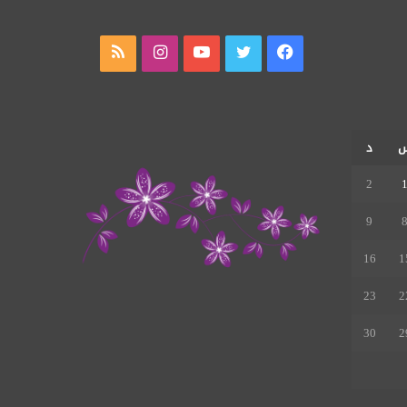
فيسبوك
تويتر
يوتيوب
انستقرام
ملخص
الموقع
RSS
د
2
9
16
1
23
2
30
2