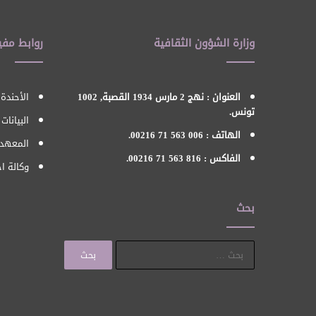
وزارة الشؤون الثقافية
روابط مفي
العنوان : نهج 2 مارس 1934 القصبة, 1002
الأحندة 
تونس.
البيانات
الهاتف : 006 563 71 00216.
المعهد 
الفاكس : 816 563 71 00216.
وكالة اح
بحث
البحث
عن: