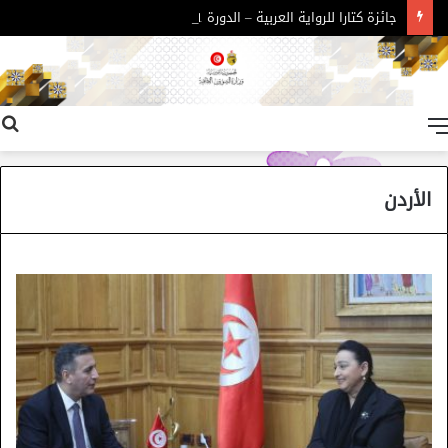
جائزة كتارا للرواية العربية – الدورة 11
القائمة
الأردن