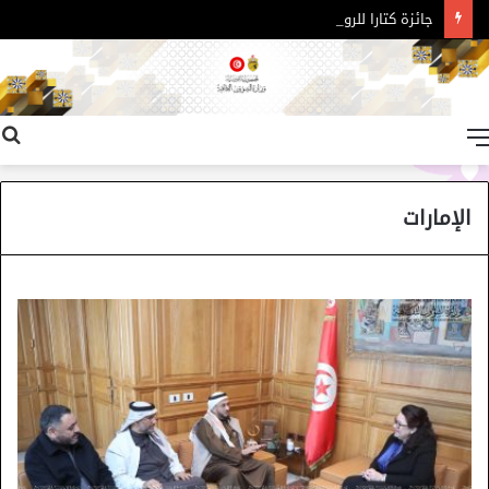
جائزة كتارا للرواية العربية – الدورة 11
القائمة
الإمارات