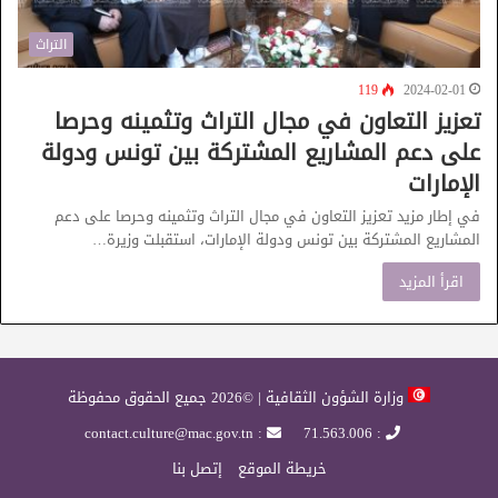
التراث
119
2024-02-01
تعزيز التعاون في مجال التراث وتثمينه وحرصا
على دعم المشاريع المشتركة بين تونس ودولة
الإمارات
في إطار مزيد تعزيز التعاون في مجال التراث وتثمينه وحرصا على دعم
المشاريع المشتركة بين تونس ودولة الإمارات، استقبلت وزيرة…
اقرأ المزيد
وزارة الشؤون الثقافية | ©2026 جميع الحقوق محفوظة
: contact.culture@mac.gov.tn
: 71.563.006
خريطة الموقع
إتصل بنا