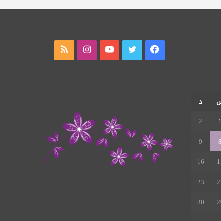
فيسبوك
تويتر
يوتيوب
انستقرام
ملخص
الموقع
RSS
د
2
9
16
1
23
2
30
2