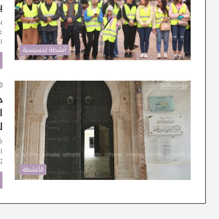
ب
ب
ع
ال
أنشطة تحسيسية
د
ا
ل
ف
ا
ت
الأنشطة