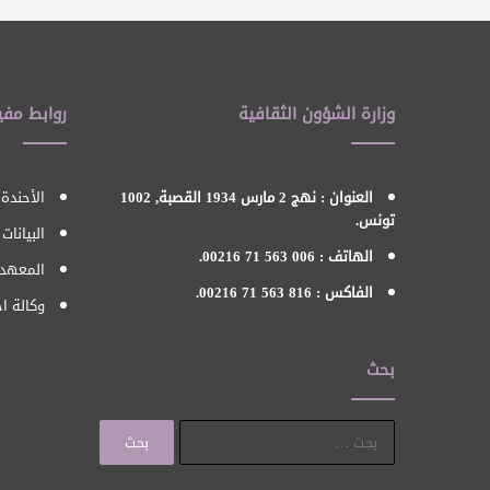
وزارة الشؤون الثقافية
روابط مفي
العنوان : نهج 2 مارس 1934 القصبة, 1002
الأحندة 
تونس.
البيانات
الهاتف : 006 563 71 00216.
المعهد 
الفاكس : 816 563 71 00216.
وكالة اح
بحث
البحث
عن: