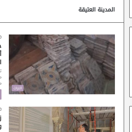
المدينة العتيقة
ح
أ
ا
ت
م
م
التراث
ز
و