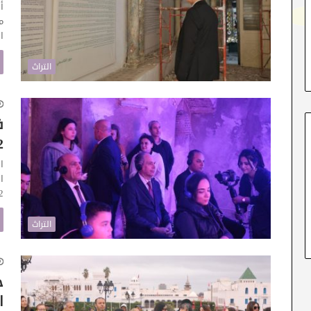
أ
ا
التراث
ف
”
ا
ا
2” أشرف السيّد ا
التراث
ح
ا