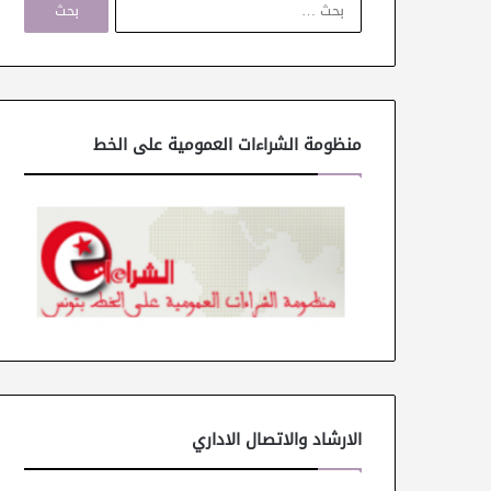
ل
ب
ح
ث
ع
ن
منظومة الشراءات العمومية على الخط
:
الارشاد والاتصال الاداري