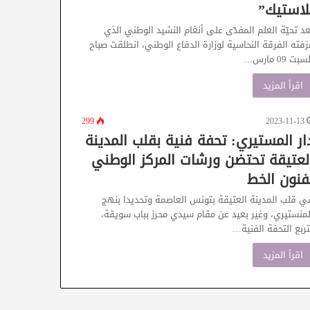
لاستيك”
عد تحيّة العلم المفدّى على أنغام النشيد الوطني الذي
زفته الفرقة النحاسية لوزارة الدفاع الوطني، انطلقت صباح
سبت 09 مارس…
اقرأ المزيد
299
2023-11-13
ار المستيري: تحفة فنية بقلب المدينة
لعتيقة تحتضن ورشات المركز الوطني
فنون الخط
ي قلب المدينة العتيقة بتونس العاصمة وتحديدا بنهج
لمنستيري، وغير بعيد عن مقام سيدي محرز بباب سويقة،
تربع التحفة الفنية…
اقرأ المزيد