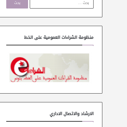
ل
ب
ح
ث
ع
ن
منظومة الشراءات العمومية على الخط
:
الارشاد والاتصال الاداري