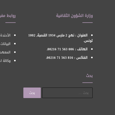
وزارة الشؤون الثقافية
روابط مفي
العنوان : نهج 2 مارس 1934 القصبة, 1002
الأحندة 
تونس.
البيانات
الهاتف : 006 563 71 00216.
المعهد 
الفاكس : 816 563 71 00216.
وكالة اح
بحث
البحث
عن: