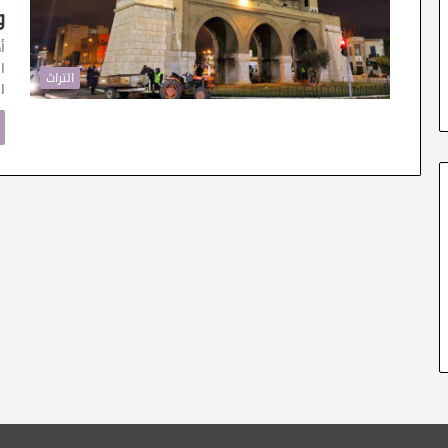
و
أ
التراث
ا