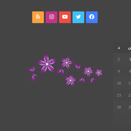
فيسبوك
تويتر
يوتيوب
انستقرام
ملخص
الموقع
RSS
د
2
9
16
1
23
2
30
2