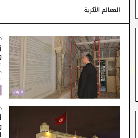
المعالم الأثرية
ز
و
أ
ا
التراث
أ
و
ا