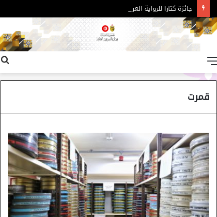
جائزة كتارا للرواية العربية – الدورة 11
القائمة
قمرت