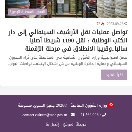
الفنون السمعية البصرية
72
2023-09-26
تواصل عمليات نقل الأرشيف السينمائي إلى دار
الكتب الوطنية : نقل 1190 شريطا أصليا
سالبا..وقريبا الانطلاق في مرحلة الرّقمنة
ضمن استراتيجية وزارة الشؤون الثقافية في المحافظة على ثراء المخزون
السينمائي وحماية الذاكرة الوطنية من كل أشكال الإتلاف، تواصلت اليوم…
اقرأ المزيد
وزارة الشؤون الثقافية | ©2026 جميع الحقوق محفوظة
: contact.culture@mac.gov.tn
: 71.563.006
خريطة الموقع
إتصل بنا