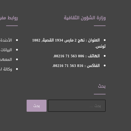
وزارة الشؤون الثقافية
روابط مفي
العنوان : نهج 2 مارس 1934 القصبة, 1002
الأحندة 
تونس.
البيانات
الهاتف : 006 563 71 00216.
المعهد 
الفاكس : 816 563 71 00216.
وكالة اح
بحث
البحث
عن: