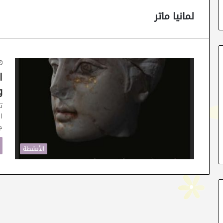
لمانيا ماتر
ا
و
ت
جانف
الأنشطة