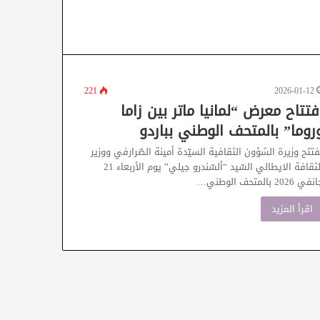
221
2026-01-12
فتتاح معرض “لمانيا ماتر بين زاما
روما” بالمتحف الوطني بباردو
فتتح وزيرة الشؤون الثقافية السيّدة أمينة الصّرارفي ووزير
الثقافة الايطالي السّيد “ألسّندرو جيلي” يوم الأربعاء 21
ي 2026 بالمتحف الوطني…
اقرأ المزيد