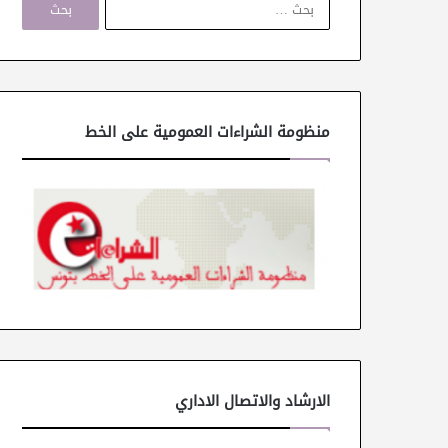
ل
ب
ح
ث
ع
ن
منظومة الشراءات العمومية على الخط
:
الارشاد والاتصال الاداري