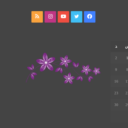
فيسبوك
تويتر
يوتيوب
انستقرام
ملخص
الموقع
RSS
د
2
9
16
1
23
2
30
2