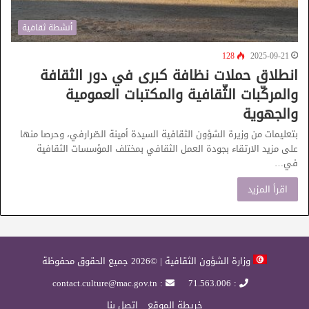
أنشطة ثقافية
128
2025-09-21
انطلاق حملات نظافة كبرى في دور الثقافة
والمركّبات الثّقافية والمكتبات العمومية
والجهوية
بتعليمات من وزيرة الشؤون الثقافية السيدة أمينة الصّرارفي، وحرصا منها
على مزيد الارتقاء بجودة العمل الثقافي بمختلف المؤسسات الثقافية
في…
اقرأ المزيد
وزارة الشؤون الثقافية | ©2026 جميع الحقوق محفوظة
: contact.culture@mac.gov.tn
: 71.563.006
خريطة الموقع
إتصل بنا