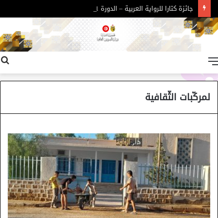
جائزة كتارا للرواية العربية – الدورة 11
القائمة
لمركّبات الثّقافية