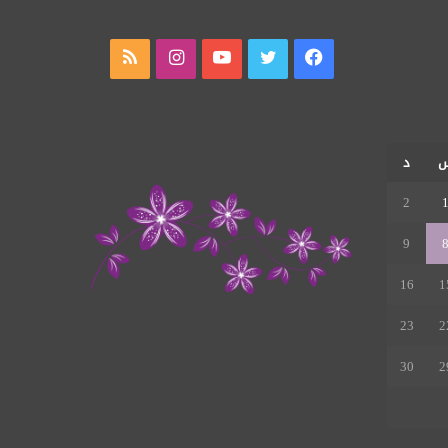
فيسبوك
تويتر
يوتيوب
انستقرام
ملخص
الموقع
RSS
د
2
9
16
1
23
2
30
2