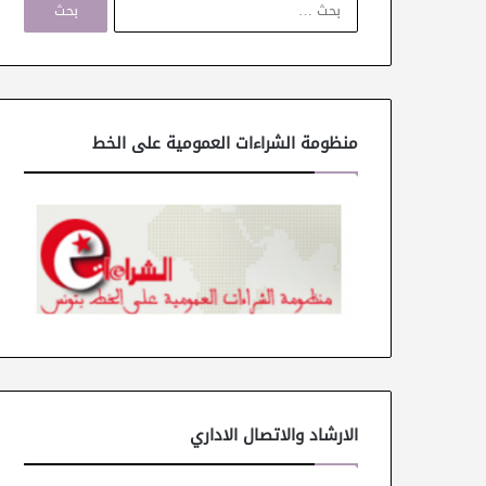
ل
ب
ح
ث
ع
ن
منظومة الشراءات العمومية على الخط
:
الارشاد والاتصال الاداري