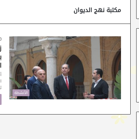
مكتبة نهج الديوان
ز
ب
ا
أ
ت
الأنشطة