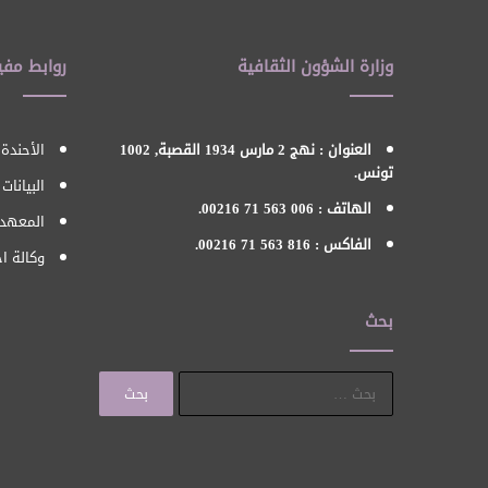
وزارة الشؤون الثقافية
روابط مفي
العنوان : نهج 2 مارس 1934 القصبة, 1002
الأحندة 
تونس.
البيانات
الهاتف : 006 563 71 00216.
المعهد 
الفاكس : 816 563 71 00216.
وكالة اح
بحث
البحث
عن: