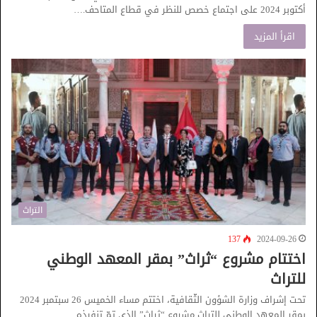
أكتوبر 2024 على اجتماع خصص للنظر في قطاع المتاحف.…
اقرأ المزيد
التراث
137
2024-09-26
اختتام مشروع “ثراث” بمقر المعهد الوطني
للتراث
تحت إشراف وزارة الشؤون الثّقافية، اختتم مساء الخميس 26 سبتمبر 2024
بمقر المعهد الوطني للتراث مشروع “ثراث” الذي تمّ تنفيذه…