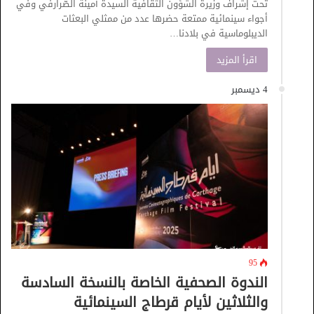
تحت إشراف وزيرة الشؤون الثقافية السيدة أمينة الصّرارفي وفي
أجواء سينمائية ممتعة حضرها عدد من ممثلي البعثات
الديبلوماسية في بلادنا…
اقرأ المزيد
4 ديسمبر
95
الندوة الصحفية الخاصة بالنسخة السادسة
والثلاثين لأيام قرطاج السينمائية