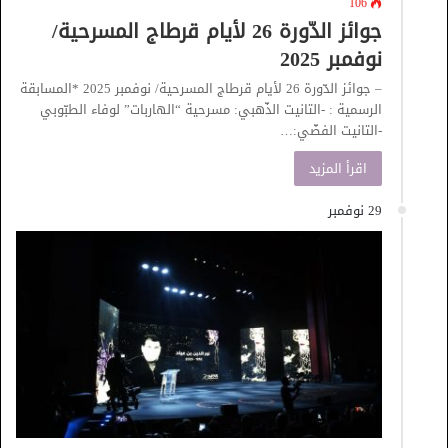
106
جوائز الدّورة 26 لأيام قرطاج المسرحية/
نوفمبر 2025
– جوائز الدّورة 26 لأيام قرطاج المسرحية/ نوفمبر 2025 *المسابقة
الرسمية : -التانيت الذّهبي: مسرحية “الهاربات” لوفاء الطبّوبي
-التانيت الفضّي:…
اقرأ المزيد
29 نوفمبر