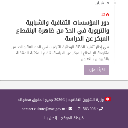
19 فبراير
53
دور المؤسسات الثقافية والشبابية
والتربوية في الحدّ من ظاهرة الإنقطاع
المبكر عن الدراسة
في إطار تنفيذ الخطّة الوطنية للترغيب في المطالعة وللحد من
مقاومة الإنقطاع المبكر عن الدراسة، تنظم المكتبة المتنقلة
بالقيروان بالتعاون…
اقرأ المزيد
وزارة الشؤون الثقافية | ©2026 جميع الحقوق محفوظة
: contact.culture@mac.gov.tn
: 71.563.006
خريطة الموقع
إتصل بنا