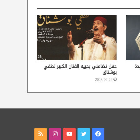
دة
حفل تضامني يحييه الفنان الكبير لطفي
بوشناق
2023-02-24
فيسبوك
تويتر
يوتيوب
انستقرام
ملخص