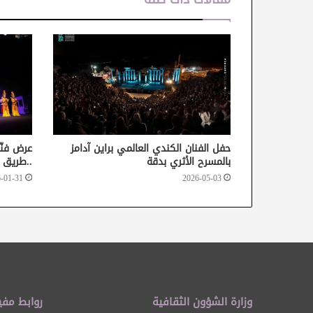
حفل الفنان الكندي العالمي براين آدامز
عرض فنّي
بالمسرح الأثري بدقة
..طريق الحر
-01-31
2026-05-03
وزارة الشؤون الثقافية
روابط مفي