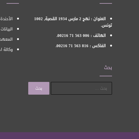
العنوان : نهج 2 مارس 1934 القصبة, 1002
الأحندة 
تونس.
البيانات
الهاتف : 006 563 71 00216.
المعهد 
الفاكس : 816 563 71 00216.
وكالة اح
بحث
البحث
عن: