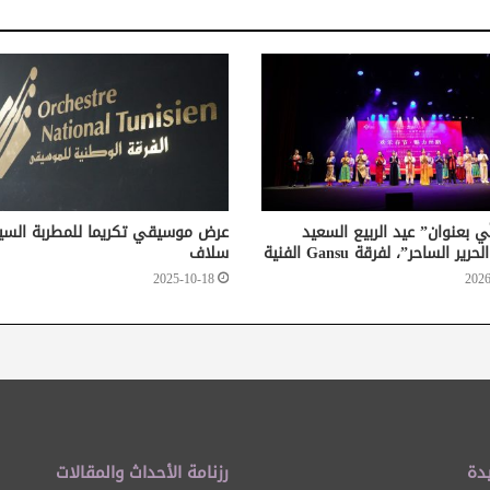
 بعنوان” عيد الربيع السعيد
عرض موسيقي تكريما للمطربة السي
ير الساحر”، لفرقة Gansu الفنية
سلاف
2025-10-18
2026
دة
رزنامة الأحداث والمقالات