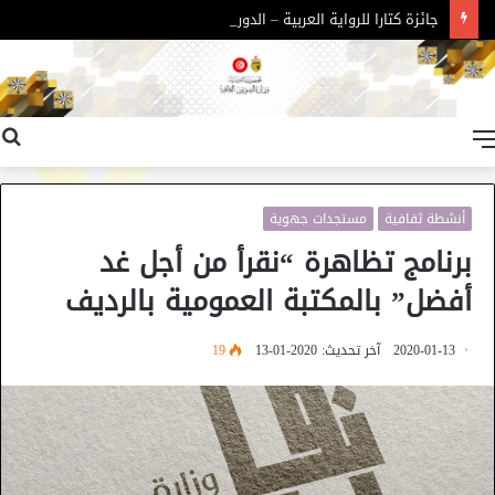
جائزة كتارا للرواية العربية – الدورة 11
القائمة
أنشطة ثقافية
مستجدات جهوية
برنامج تظاهرة “نقرأ من أجل غد
أفضل” بالمكتبة العمومية بالرديف
2020-01-13
آخر تحديث: 2020-01-13
19