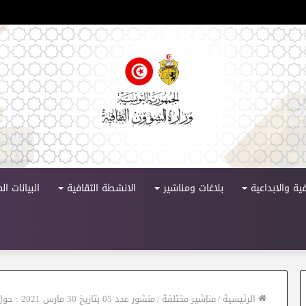
لدورة 11
ية والابداعية
بلاغات ومناشير
الانشطة الثقافية
البيانات ا
الرئيسية
/
مناشير مختلفة
/
منشور عدد 05 بتاريخ 30 مارس 2021 : حول موافاة سلطة الإشراف بالتقارير السنوية المستوجبة