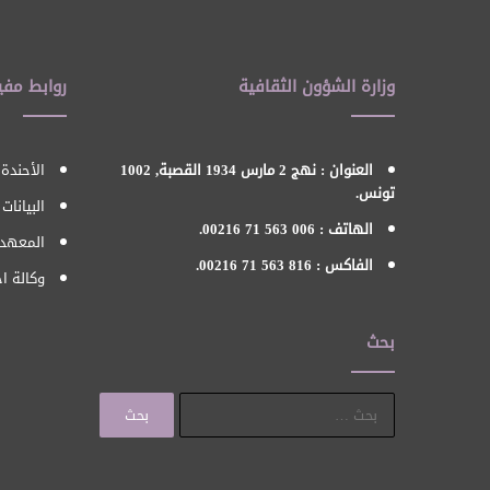
وزارة الشؤون الثقافية
روابط مفي
العنوان : نهج 2 مارس 1934 القصبة, 1002
الأحندة 
تونس.
البيانات
الهاتف : 006 563 71 00216.
المعهد 
الفاكس : 816 563 71 00216.
وكالة اح
بحث
البحث
عن: