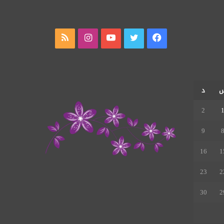
فيسبوك
تويتر
يوتيوب
انستقرام
ملخص
الموقع
RSS
د
2
9
16
1
23
2
30
2