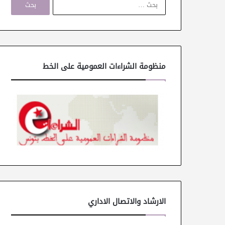
ل
ب
ح
ث
ع
ن
منظومة الشراءات العمومية على الخط
:
الارشاد والاتصال الاداري