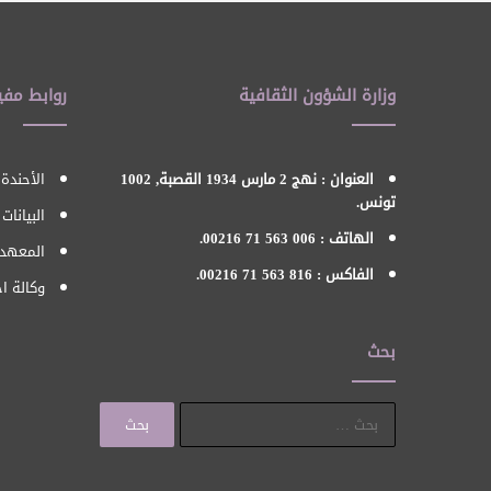
وزارة الشؤون الثقافية
روابط مفي
العنوان : نهج 2 مارس 1934 القصبة, 1002
الأحندة 
تونس.
البيانات
الهاتف : 006 563 71 00216.
المعهد 
الفاكس : 816 563 71 00216.
وكالة اح
بحث
البحث
عن: