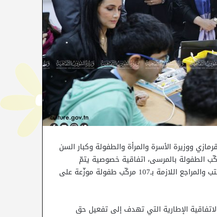
رمازي ووزيرة الأسرة والمرأة والطفولة وكبار السن
مال بلحاج موسى، اليوم الجمعة 12 جانفي 2024 بمركّب الطفولة بالمرسى، اتفاقية خصوصية يتمّ
بمقتضاها تركيز نواتات مكتبات وقاعات مطالعة وتأثيثها بالكتب والمراجع اللازمة بـ107 مركّب طفولة موزّعة على
اتفاقية الإطارية التي تهدف إلى تفعيل حق