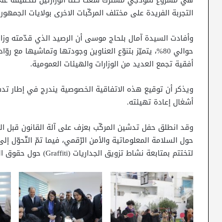
هي مشروع نموذجي مشترك سعت كلتا الوزارتين لتحقيقه على
التجربة الفريدة على مختلف المركّبات الاخرى بولايات الجمهوري
وأفادت السيدة آمال بلحاج موسى أن الرصيد الذي قدّمته وزا
حوالي 80%، يتميّز بتنوّع العناوين وجودتها وتماشيها مع
أفقية تجمع العديد من الوزارات والهيئات العمومية.
ويذكر أن توقيع هذه الاتفاقية الخصوصية يندرج في إطار تد
أشغال إعادة تهيئته.
وقد انطلق حفل تدشين المركّب بعزف على آلة القانون قبل المر
حول السلامة المعلوماتية والأمن الرّقمي، فيما تمّ التّحوّل إ
لتختتم بمتابعة نشاط تزويق الجداريات (Graffiti) حول حقوق الطفل والمواطنة.