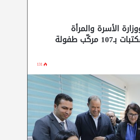
زارة الأسرة والمرأة
والطفولة وكبار السن: تركيز نواتات مكتبات بـ107 مركّب طفولة
131