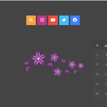
فيسبوك
تويتر
يوتيوب
انستقرام
ملخص
الموقع
RSS
د
2
9
16
1
23
2
30
2