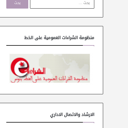
ل
ب
ح
ث
ع
ن
منظومة الشراءات العمومية على الخط
:
الارشاد والاتصال الاداري