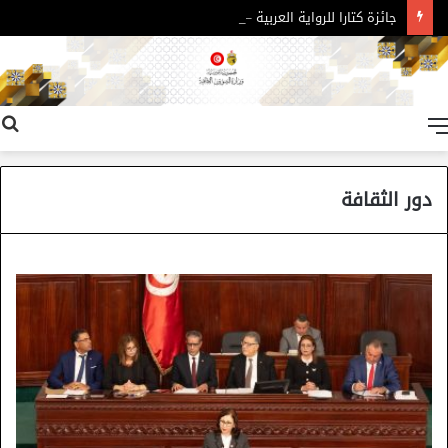
جائزة كتارا للرواية العربية – الدورة 11
القائمة
دور الثقافة