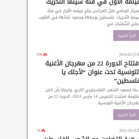
يلمه الأول في فئة سينما التّحريك
لمركز الوطني لفنّ العرائس ينتج فيلمه الأول في فئة
ينما التّحريك: فلسطين بوجعها وصمود أبنائها في القلوب
على الشّاشات في…
اقرأ المزيد
159
2024-03-15
افتتاح الدورة 22 من مهرجان الأغنية
لتونسية تحت عنوان “لأجلك يا
لسطين”
عمًا لصمود الشعب الفلسطيني الأبيّ، وايمانا بأن الفن
مقاومة افتتحت الخميس 14 مارس 2024، الدورة 22 من
هرجان الأغنية التونسية…
اقرأ المزيد
76
2023-10-21