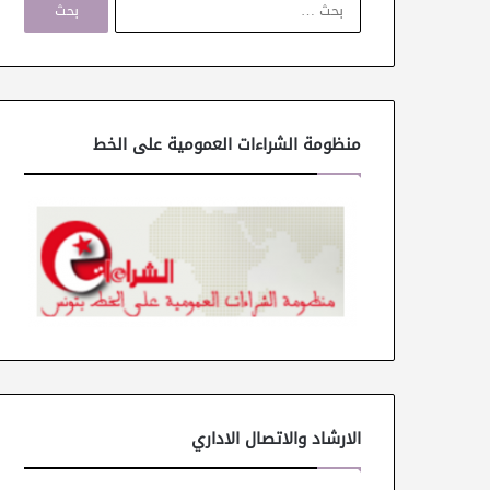
ل
ب
ح
ث
ع
ن
منظومة الشراءات العمومية على الخط
:
الارشاد والاتصال الاداري