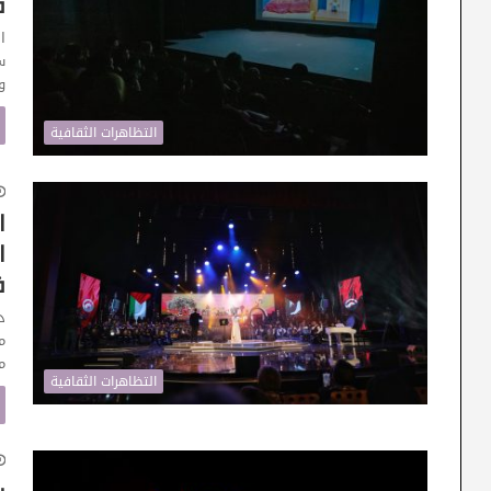
ف
ا
س
و
التظاهرات الثقافية
ا
ف
د
م
التظاهرات الثقافية