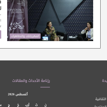
ف
ل
“
ا
ي
المهرجانات والتظاهرات
دة
رزنامة الأحداث والمقالات
أغسطس 2026
الثقافية
ن
ث
أرب
خ
ج
س
 المفتوحة