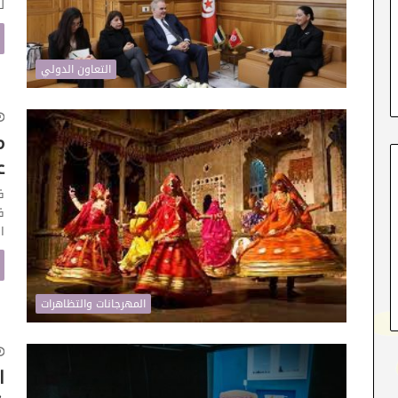
ل
التعاون الدولي
م
ع
ف
ف
ا
المهرجانات والتظاهرات
ا