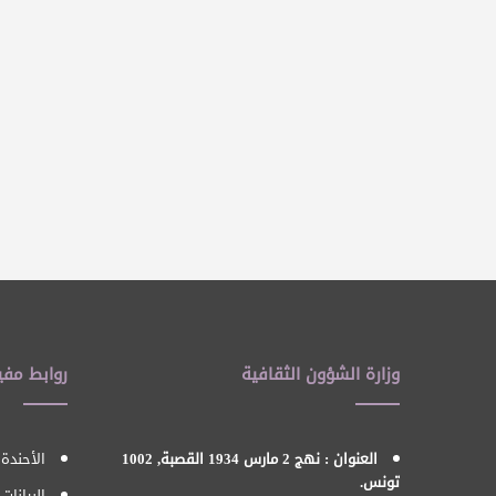
وزارة الشؤون الثقافية
روابط مفي
العنوان : نهج 2 مارس 1934 القصبة, 1002
الأحندة 
تونس.
البيانات