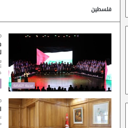
فلسطين
ف
ل
و
ف
مدينة الثقافة
ا
ا