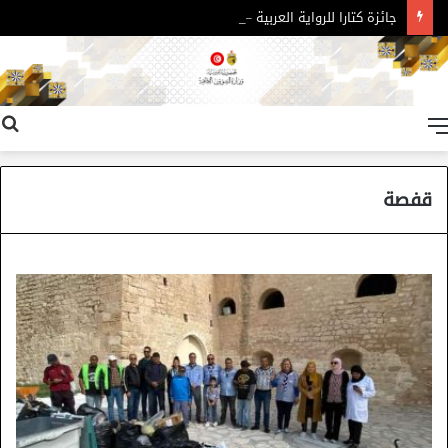
جائزة كتارا للرواية العربية – الدورة 11
القائمة
قفصة