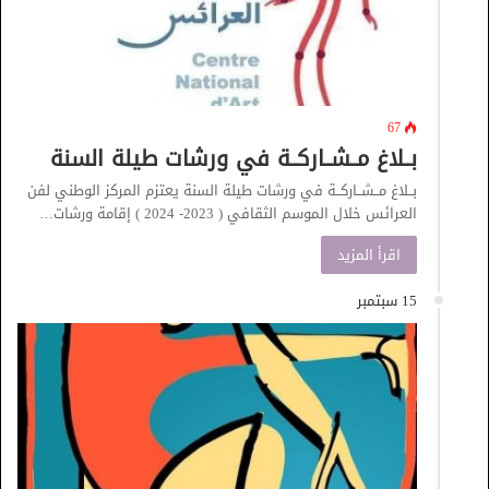
67
بــلاغ مــشــاركــة في ورشات طيلة السنة
بــلاغ مــشــاركــة في ورشات طيلة السنة يعتزم المركز الوطني لفن
العرائس خلال الموسم الثقافي ( 2023- 2024 ) إقامة ورشات…
اقرأ المزيد
15 سبتمبر