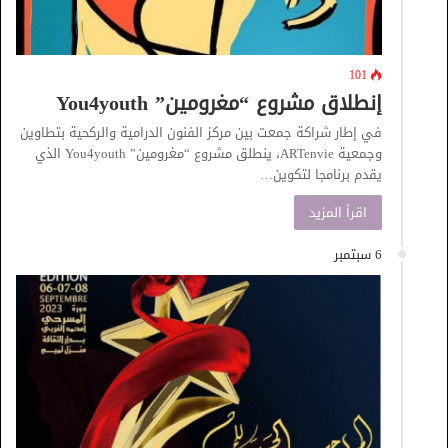
101
إنطلاق مشروع “مغرومين” You4youth
في إطار شراكة جمعت بين مركز الفنون الدرامية والركحية بتطاوين
وجمعية ARTenvie، ينطلق مشروع “مغرومين” You4youth الذي
يقدم برنامجا لتكوين…
اقرأ المزيد
6 سبتمبر