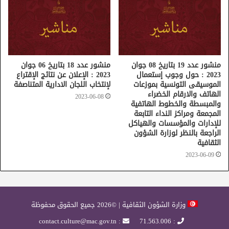
منشور عدد 19 بتاريخ 08 جوان
منشور عدد 18 بتاريخ 06 جوان
2023 : حول وجوب إستعمال
2023 : الإعلان عن نتائج الإقتراع
الموسيقى التونسية بموزعات
لإنتخاب اللجان الادارية المتناصفة
الهاتف والارقام الخضراء
2023-06-08
والمبسطة والخطوط الهاتفية
المجمعة ومراكز النداء التابعة
للإدارات والمؤسسات والهياكل
الراجعة بالنظر لوزارة الشؤون
الثقافية
2023-06-09
وزارة الشؤون الثقافية | ©2026 جميع الحقوق محفوظة
: contact.culture@mac.gov.tn
: 71.563.006