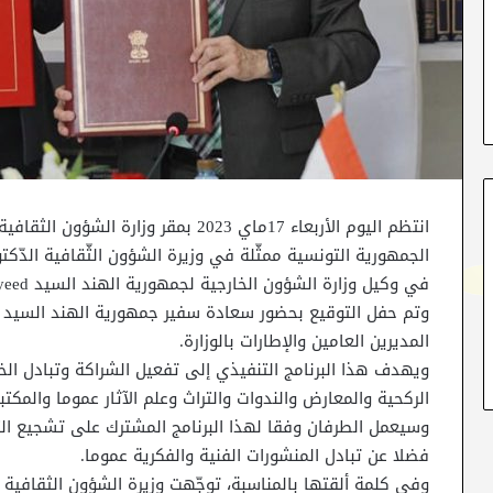
انتظم اليوم الأربعاء 17ماي 2023 بمقر و
الجمهورية التونسية ممثّلة في وزيرة الشؤون الثّقافية الدّك
في وكيل وزارة الشؤون الخارجية لجمهورية الهند السيد Ausaf Sayeed، وذلك للسنوات الفاصلة بين 2023 و2026.
المديرين العامين والإطارات بالوزارة.
ويهدف هذا البرنامج التنفيذي إلى تفعيل الشراكة وتبادل ال
الركحية والمعارض والندوات والتراث وعلم الآثار عموما والمكتب
وسيعمل الطرفان وفقا لهذا البرنامج المشترك على تشجيع الت
فضلا عن تبادل المنشورات الفنية والفكرية عموما.
وفي كلمة ألقتها بالمناسبة، توجّهت وزيرة الشؤون الثقافية ب