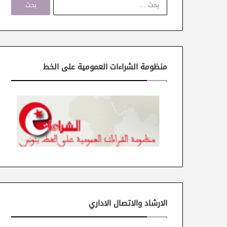
ل
ب
ح
ث
ع
ن
منظومة الشراءات العمومية على الخط
:
الارشاد والاتصال الاداري