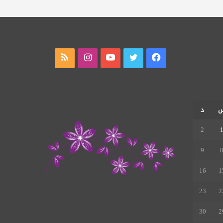
فيسبوك
تويتر
يوتيوب
انستقرام
ملخص
الموقع
RSS
د
2
9
16
1
23
2
30
2