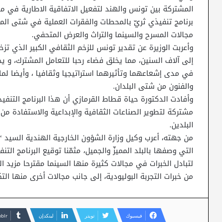
المشتركة بين تونس والهند لتفعيل الاتفاقية الاطارية في 
برنامج تنفيذي ثريّ بالمحطات والفقرات العملية في شتى الم
مجالات المسرح والسينما والتراث والعرض المتحفي.
وأعربت الوزيرة عن تقدير تونس للزخم الثقافي الكبير الذي تزخر
إلى آلاف السنين، مما يخلق فضاء رحبا للتعامل المشترك، و يجم
في مدى إشعاعهما وتأثيرهما استراتيجيا وثقافيا ، وأيضا لما
والفنون من شتى البلدان.
وأفادت الدكتورة حياة قطاط القرمازي أن هذا البرنامج التنف
مشتركة لتطوير الصناعات الثقافية والإبداعية والاستفادة من 
البلدين.
من جهته، أعرب وكيل وزارة الشؤون الخارجية الهندية السيد 
التي وصفها بالبلد المميزّ والجميل، مثمّنا توقيع البرنامج ا
لتبادل الخبرات في مجالات كثيرة منها السينما مقترحا مزيد 
من خبرات التجربة البوليودية، إلى جانب مجالات أخرى منها التك
فيسبوك
تويتر
لينكدإن