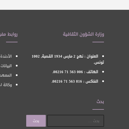
وزارة الشؤون الثقافية
روابط مفي
العنوان : نهج 2 مارس 1934 القصبة, 1002
الأحندة 
تونس.
البيانات
الهاتف : 006 563 71 00216.
المعهد 
الفاكس : 816 563 71 00216.
وكالة اح
بحث
البحث
عن: