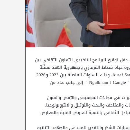
زارة الشؤون الثقافية حفل توقيع البرنامج التنفيذي للتعاون الثقافي بين
تورة حياة قطاط القرمازي وجمهورية الهند ممثّلة
وتم حفل التوقيع بحضور سعادة سفير جمهورية الهند السيد ” Ngulkham J Gangte “، إلى جانب عدد من
خبرات في مجالات الموسيقى والرّقص والفنون
ات والمتاحف والبحث والتوثيق والانثروبولوجيا.
بادل الثقافي بالنسبة للعروض الفنية والمعارض
عبارات الشكر والتقدير للمساعي والجهود الثنائية