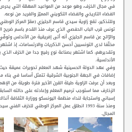
في مجال الخزف، وهو موعد من المواعيد المهمّة التي يحرص 
الفضاء التاريخي والفضاء التكويني المميّز والفريد من نوعه.
وللتذكير، تقع زاوية سيدي قاسم الجليزي (مقرّ المركز الوط
تونس قرب الباب الحفصي الذي عرف منذ القدم باسم ضريح الولي
والرّائج عن قاسم الجليزي أنه أتى إفريقية من الأندلس وتوف
مخلّفا لدى التونسيين أحسن الذكريات والارتسامات، إذ اشتهر ب
وتقديرهم، كما اشتهر بصناعة نوع رفيع جدا من الخزف الذي ي
الأندلسية.
وفي عهد الدولة الحسينية شهد المعلم تحويرات عميقة حيث تم
إضافات في الجهة الجنوبية الشرقية تتمثل أساسا في بناء م
وبعد أن عرفت الزاوية طيلة القرن الأخير فترة طويلة من الإ
إسباني واستجابة لنداء منظمة اليونسكو ووزارة الثقافة آنذاك
ومنذ سنة 1993 انطلق عمل المركز الوطني للخزف ال
المجال.