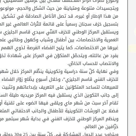
وتتوزّع نظرات الزائر المكتشف للمكان بين غرفتين أساسيّتين،
وبتجسيدات متنوعة ومتباينة من حيث الشكل والحجم- مولوعون 
من هذا الإطار أو غيره، قد تصل الأنامل الصادقة في تشكيل ا
بتسجيل خزف سجنان رسمياً على قائمة للتُراث العالمي غير الما
العمرية والاختصاصات، بين أطفال وشباب وكهول وطالبي علم أ
غيرها من الاختصاصات، كما يتيح الفضاء الفرصة لذوي الهمم 
بفرد من عائلته، ويتحصّل المتكوّن في المركز على شهادة تخوّ
والانتصاب للحساب الخاصّ.
وفي نهاية كلّ سنة دراسية وتكوينية ينظّم المركز خلال شهر
للخزف الفني قاسم الجليزي”، وخلال أسبوع يطّلع زوّار الفضا
للمبيعات لتساعد المتكوّنين على التعريف بإبداعاتهم وتثبيت 
إلى جانب التكوين الذي يستقبل فيه المركز مريديه طيلة السن
تقام آخر سبت من شهر ماي ويلقى فيها الضوء على تقنية أو 
فضلا عن الورشات التكوينية للأطفال والجانب الاحتفائي المتعل
وينظم المركز الوطني للخزف الفني في بداية شهر سبتمبر من
خزّافين من العالم.
ويتراوح عدد ال