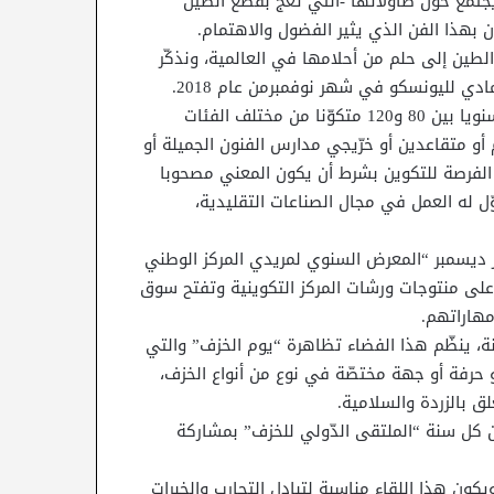
 يجتمع حول طاولاتها -التي تعجّ بقطع الطين
بهذا الفن الذي يثير الفضول والاهتمام.
لطين إلى حلم من أحلامها في العالمية، ونذكّر
دي لليونسكو في شهر نوفمبرمن عام 2018.
ويستقبل المركز الوطني للخزف الفنّي سيدي قاسم الجليزي سنويا بين 80 و120 متكوّنا من مختلف الفئات
و متقاعدين أو خرّيجي مدارس الفنون الجميلة أو
الفرصة للتكوين بشرط أن يكون المعني مصحوبا
ل له العمل في مجال الصناعات التقليدية،
 ديسمبر “المعرض السنوي لمريدي المركز الوطني
ء على منتوجات ورشات المركز التكوينية وتفتح سوق
مهاراتهم.
ة، ينظّم هذا الفضاء تظاهرة “يوم الخزف” والتي
حرفة أو جهة مختصّة في نوع من أنواع الخزف،
ق بالزردة والسلامية.
 كل سنة “الملتقى الدّولي للخزف” بمشاركة
دول المشاركة في كلّ سنة بين 25 و30 دولة، ويكون هذا اللقاء مناسبة لتبادل التجارب والخبرات