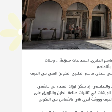
اسم الجليزي: اختصاصات متنوّعة… ومئات
بأناملهم
بالمركز الوطني للخزف الفني سيدي قاسم الجليزي التكوين الفني في الخزف
مع بين النظري والتطبيقي، إذ يمكن لروّاد الفضاء من عاشقي
 الورشات في تقنيات صناعة الطين والتزويق على
 الخزف وورشة أخرى هي بالأساس في التكوين