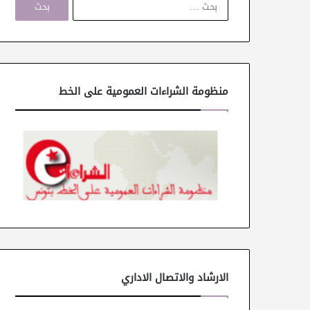
ل
ب
ح
ث
ع
ن
منظومة الشراءات العمومية على الخط
:
الارشاد والاتصال الاداري