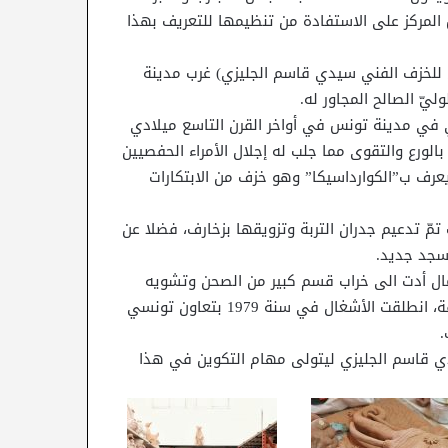
المركز على الاستفادة من تنظيمها للتعريف بهذا
ني للخزف الفني سيدي قاسم الجليزي) غرب مدينة
ّ الصالح المجاور له.
ّي في مدينة تونس في أواخر القرن التاسع ميلادي
الورع والتقوى مما جلب له إجلال الأمراء الحفصيين
عرف ب”الكوارداسيكا” وهو خزف من الابتكارات
ّ تدعيم جدران التربة وتزويقها بزخارف، فضلا عن
سجد جديد.
همال أدت الى خراب قسم كبير من الصحن وتشويه
الزخارف مما استوجب ترميم المعلم وإعادته على حالته السابقة، انطلقت الأشغال في سنة 1979 بتعاون تونسي
.
فني سيدي قاسم الجليزي ليتولى مهام التكوين في هذا