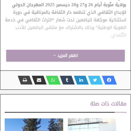
بولاية منّوبة أيام 26 و27 و28 ديسمبر 2025 المهرجان الدولي
للإبداع الثقافي الذي تنظمه دار الثقافة بالمرناقية في دورة
استثنائية موجّهة لليافعين تحت شعار “التراث الثقافي في خدمة
الهوية الوطنية” وذلك بالاشتراك مع ملتقى اليافعين للأدب
التّلمذي.
وتعيش ولاية نابل على وقع انطلاق الدّورة 38 لمهرجان
اظهر المزيد
نيابوليس الدّولي لمسرح الطّفل الذي انطلق يوم أمس 21
ديسمبر، والذي يتواصل الى حدود يوم 28 ديسمبر 2025.
وتعد هذه الدّورة بمزيد من التّشويق والتنوّع، وينتظم بالمناسبة
كرنفال المهرجان الذي يجوب عددا من شوارع المدينة فضلا عن
انعقاد الندوة العلمية يوم 23 ديسمبر 2025 و”أيام نيابوليس
للخرافة بفضاء جيلان” ومسرح الشارع الذي يقترح عددا من
مقالات ذات صلة
العروض من البلدان المشاركة على غرار الجزائر والعراق والصين
وغيرها من الفقرات.
ومن التظاهرات الثقافية المواكبة لأجواء العطلة المدرسية بولاية