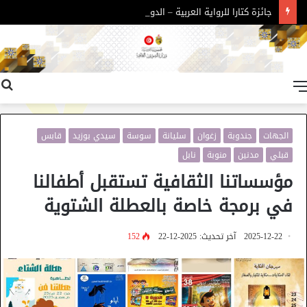
جائزة كتارا للرواية العربية – الدورة 11
القائمة
الجهات
جندوبة
زغوان
سليانة
سوسة
سيدي بوزيد
قابس
قبلي
مدنين
منوبة
نابل
مؤسساتنا الثقافية تستقبل أطفالنا
في برمجة خاصة بالعطلة الشتوية
2025-12-22
آخر تحديث: 2025-12-22
152