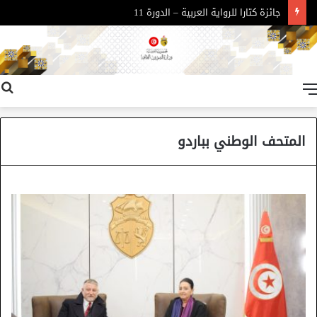
جائزة كتارا للرواية العربية – الدورة 11
القائمة
المتحف الوطني بباردو