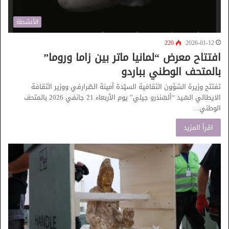
الأنشطة
220
2026-01-12
افتتاح معرض “لمانيا ماتر بين زاما وروما”
بالمتحف الوطني بباردو
تفتتح وزيرة الشؤون الثقافية السيّدة أمينة الصّرارفي ووزير الثقافة
الايطالي السّيد “ألسّندرو جيلي” يوم الأربعاء 21 جانفي 2026 بالمتحف
الوطني…
اقرأ المزيد