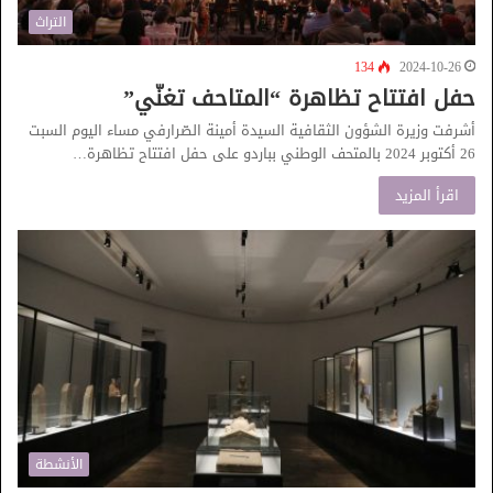
التراث
134
2024-10-26
حفل افتتاح تظاهرة “المتاحف تغنّي”
أشرفت وزيرة الشؤون الثقافية السيدة أمينة الصّرارفي مساء اليوم السبت
26 أكتوبر 2024 بالمتحف الوطني بباردو على حفل افتتاح تظاهرة…
اقرأ المزيد
الأنشطة