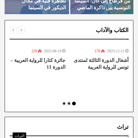
من قرطاج إلى كان: السينما
تظاهرة فنية في مجال
م
التونسية بين ذاكرة الماضي
الديكور في السينما
ا
وآفاق المستقبل”
ف
و
الكتاب والآداب
229
2025-08-19
170
2025-12-11
أشغال الدورة الثالثة لمنتدى
جائزة كتارا للرواية العربية –
ال
تونس للرواية العربية
الدورة 11
و
“
لل
ال
تراث
التراث