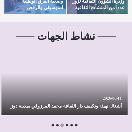
وزيرة الشؤون الثقافية تزور
وضعية الفرق الوطنية
ا
عددا من المنشآت الثقافية
للموسيقى والرقص
ا
بولاية صفاقس
نشاط الجهات
2026-06-11
أشغال تهيئة وتكييف دار الثقافة محمد المرزوقي بمدينة دوز