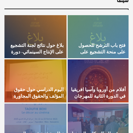
سينما
فتح باب الترشح للحصول
بلاغ حول نتائج لجنة التشجيع
ا
على منحة التشجيع على
على الإنتاج السينمائي- دورة
و
الانتاج السينمائي لسنة 2026
2025
م
ا
أفلام من أوروبا وآسيا افريقيا
اليوم الدراسي حول حقوق
ت
في الدورة الثانية للمهرجان
المؤلف والحقوق المجاورة
ا
الدولي للسينما في الصحراء
في القطاع السينمائي
والسمعي البصري
ا