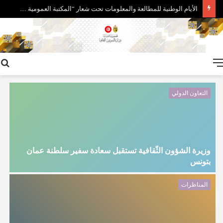
متابعة الاستعدادات الأخيرة الخاصّة بتنظيم معرض تونس الدولي للكتاب في دورته التاسعة والثلاثين
القائمة
التعاون الدولي
وزيرة الشؤون الثّقافية تستقبل سعادة سفير سلطنة عمان
بتونس
إ
المناظرات